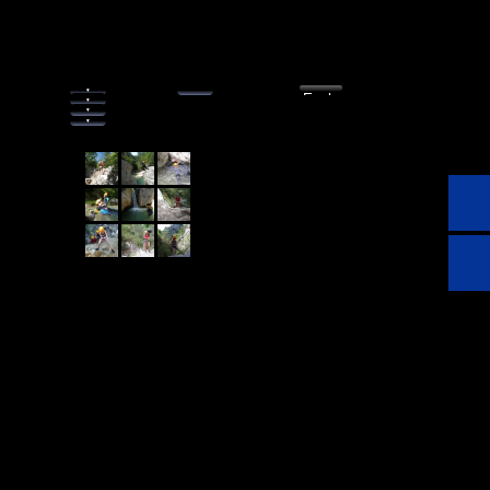
Schabwannetobelgaleri
e photo
Menu
 ▾
Explo
 ▾
 ▾
 ▾