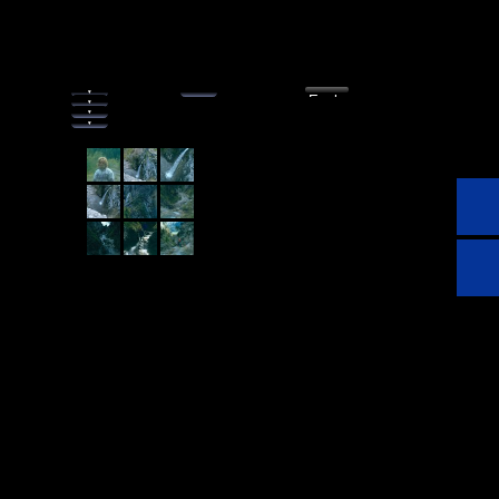
Wiesla galerie
Menu
photo...
 ▾
Explo
 ▾
 ▾
 ▾